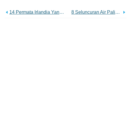
14 Permata Irlandia Yang Belum Ditemukan
8 Seluncuran Air Paling Keren Di Dunia