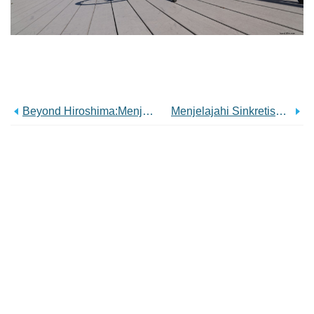
Beyond Hiroshima:Menjelajahi Harta Karun Tersembunyi Di Wilayah San'in Dan San'yo
Menjelajahi Sinkretisme Dan Shugendo Dalam Ziarah Tohoku Yamabushi Dan Shikoku