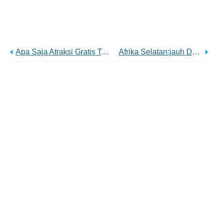
Apa Saja Atraksi Gratis Terbaik Di Dunia?
Afrika Selatan:jauh Dari Cape Town