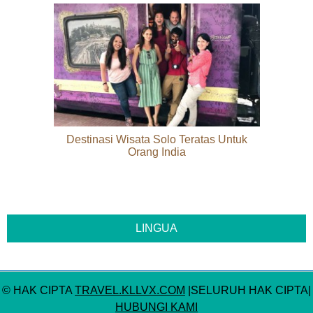
Destinasi Wisata Solo Teratas Untuk
Orang India
© HAK CIPTA
TRAVEL.KLLVX.COM
|SELURUH HAK CIPTA|
HUBUNGI KAMI