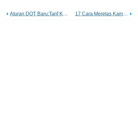
Aturan DOT Baru:Tarif Kesalahan Tidak Lagi Permainan Adil
17 Cara Meretas Kamar Hotel Anda