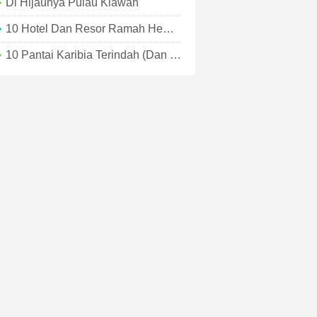
Di Hijaunya Pulau Kiawah
10 Hotel Dan Resor Ramah Hewan Peliharaan Terbaik Di AS
10 Pantai Karibia Terindah (dan Tempat Menginap Di Dekat Masing-Masing)