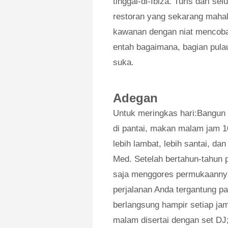
tinggal-di-Ibiza. Turis dari se
restoran yang sekarang mahal,
kawanan dengan niat mencoba
entah bagaimana, bagian pulau
suka.
Adegan
Untuk meringkas hari:Bangun d
di pantai, makan malam jam 10
lebih lambat, lebih santai, da
Med. Setelah bertahun-tahun p
saja menggores permukaannya
perjalanan Anda tergantung p
berlangsung hampir setiap jam
malam disertai dengan set DJ;