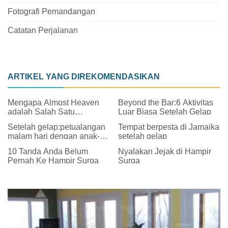
Fotografi Pemandangan
Catatan Perjalanan
ARTIKEL YANG DIREKOMENDASIKAN
Mengapa Almost Heaven
Beyond the Bar:6 Aktivitas
adalah Salah Satu
Luar Biasa Setelah Gelap
Destinasi Terpanas Musim
Setelah gelap:petualangan
Tempat berpesta di Jamaika
Ini
malam hari dengan anak-
setelah gelap
anak
10 Tanda Anda Belum
Nyalakan Jejak di Hampir
Pernah Ke Hampir Surga
Surga