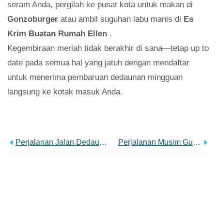
seram Anda, pergilah ke pusat kota untuk makan di
Gonzoburger
atau ambil suguhan labu manis di
Es
Krim Buatan Rumah Ellen
.
Kegembiraan meriah tidak berakhir di sana—tetap up to
date pada semua hal yang jatuh dengan mendaftar
untuk menerima pembaruan dedaunan mingguan
langsung ke kotak masuk Anda.
Perjalanan Jalan Dedaunan Musim Gugur:Rute W.Va. 310
Perjalanan Musim Gugur Dedaunan:Rute W.Va. 15 Timur Dan 20 Utara