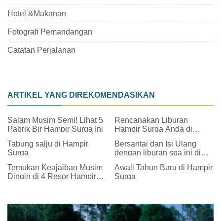
Hotel &Makanan
Fotografi Pemandangan
Catatan Perjalanan
ARTIKEL YANG DIREKOMENDASIKAN
Salam Musim Semi! Lihat 5
Rencanakan Liburan
Pabrik Bir Hampir Surga Ini
Hampir Surga Anda di
Rencana Nasional Untuk
Tabung salju di Hampir
Bersantai dan Isi Ulang
Hari Liburan
Surga
dengan liburan spa ini di
Almost Heaven
Temukan Keajaiban Musim
Awali Tahun Baru di Hampir
Dingin di 4 Resor Hampir
Surga
Surga Ini