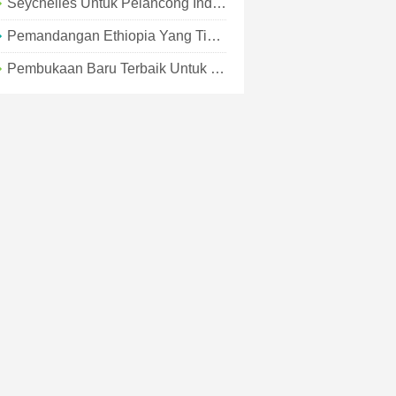
Seychelles Untuk Pelancong Independen
Pemandangan Ethiopia Yang Tidak Boleh Dilewatkan Bagi Para Pelancong
Pembukaan Baru Terbaik Untuk Pelancong Di 2019