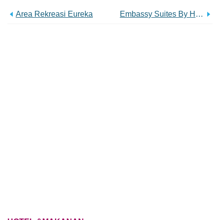
Area Rekreasi Eureka
Embassy Suites By Hilton Louisville Downtown