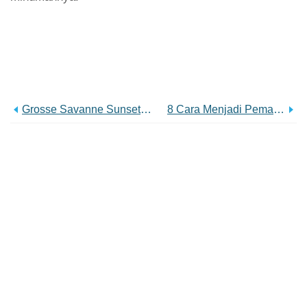
Grosse Savanne Sunset:#VisitLakeCharles Foto Bulan Ini
8 Cara Menjadi Pemakan Petualang Di Danau Charles