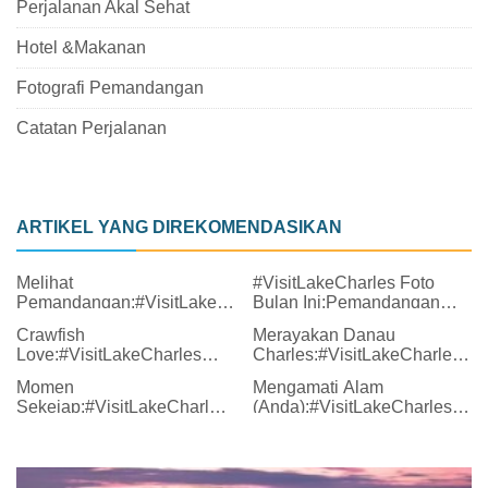
Perjalanan Akal Sehat
Hotel &Makanan
Fotografi Pemandangan
Catatan Perjalanan
ARTIKEL YANG DIREKOMENDASIKAN
Melihat
#VisitLakeCharles Foto
Pemandangan:#VisitLakeCharles
Bulan Ini:Pemandangan
Foto Bulan Ini
dari Atas
Crawfish
Merayakan Danau
Love:#VisitLakeCharles
Charles:#VisitLakeCharles
Foto Bulan Ini
Foto Bulan Ini
Momen
Mengamati Alam
Sekejap:#VisitLakeCharles
(Anda):#VisitLakeCharles
Foto Bulan Ini
Foto Bulan Ini