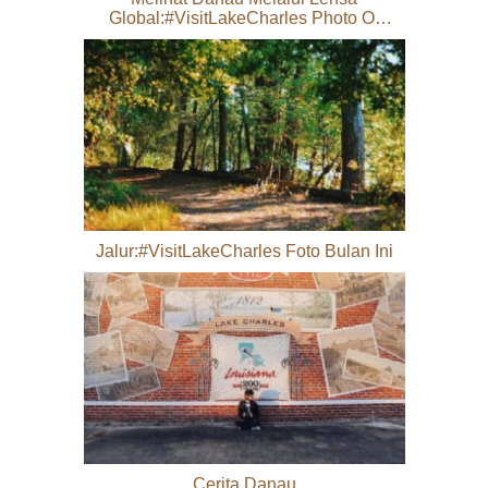
Global:#VisitLakeCharles Photo Of
The Month
Jalur:#VisitLakeCharles Foto Bulan Ini
Cerita Danau