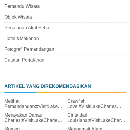
Pemandu Wisata
Objek Wisata
Perjalanan Akal Sehat
Hotel &Makanan
Fotografi Pemandangan
Catatan Perjalanan
ARTIKEL YANG DIREKOMENDASIKAN
Melihat
Crawfish
Pemandangan:#VisitLakeCharles
Love:#VisitLakeCharles
Foto Bulan Ini
Foto Bulan Ini
Merayakan Danau
Cinta dari
Charles:#VisitLakeCharles
Louisiana:#VisitLakeCharles
Foto Bulan Ini
Foto Bulan Ini
Momen
Mengamati Alam