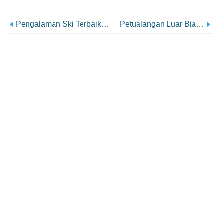
Pengalaman Ski Terbaik Di Amerika Selatan
Petualangan Luar Biasa Di Cuzco Dan Lembah Suci Peru