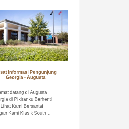
sat Informasi Pengunjung
Georgia - Augusta
amat datang di Augusta
ia di Pikiranku Berhenti
hat Kami Bersantai
gan Kami Klasik South
memiliki sembilan
at Informasi Pengunjung