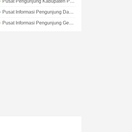
Pusat Pengunjung Kabupaten Pickens
Pusat Informasi Pengunjung Daerah Darien-McIntosh
Pusat Informasi Pengunjung Georgia - Ringgold