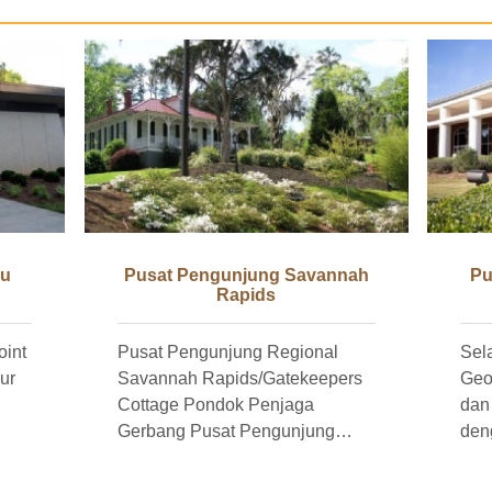
au
Pusat Pengunjung Savannah
Pu
Rapids
oint
Pusat Pengunjung Regional
Sel
ur
Savannah Rapids/Gatekeepers
Georg
Cottage Pondok Penjaga
dan Li
Gerbang Pusat Pengunjung
den
k
Regional Savannah Rapids
Augusta Kami 
Martinez Selatan klasik Pusat
Pus