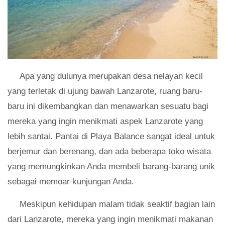
Apa yang dulunya merupakan desa nelayan kecil
yang terletak di ujung bawah Lanzarote, ruang baru-
baru ini dikembangkan dan menawarkan sesuatu bagi
mereka yang ingin menikmati aspek Lanzarote yang
lebih santai. Pantai di Playa Balance sangat ideal untuk
berjemur dan berenang, dan ada beberapa toko wisata
yang memungkinkan Anda membeli barang-barang unik
sebagai memoar kunjungan Anda.
Meskipun kehidupan malam tidak seaktif bagian lain
dari Lanzarote, mereka yang ingin menikmati makanan