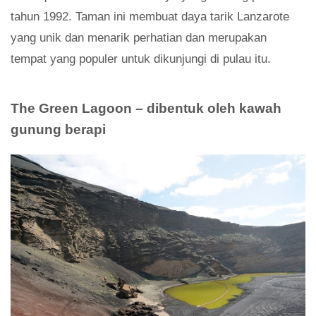
tahun 1992. Taman ini membuat daya tarik Lanzarote
yang unik dan menarik perhatian dan merupakan
tempat yang populer untuk dikunjungi di pulau itu.
The Green Lagoon – dibentuk oleh kawah
gunung berapi