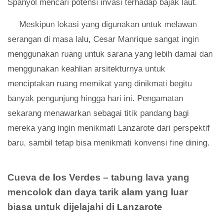
Spanyol mencari potensi invasi terhadap bajak laut.
Meskipun lokasi yang digunakan untuk melawan
serangan di masa lalu, Cesar Manrique sangat ingin
menggunakan ruang untuk sarana yang lebih damai dan
menggunakan keahlian arsitekturnya untuk
menciptakan ruang memikat yang dinikmati begitu
banyak pengunjung hingga hari ini. Pengamatan
sekarang menawarkan sebagai titik pandang bagi
mereka yang ingin menikmati Lanzarote dari perspektif
baru, sambil tetap bisa menikmati konvensi fine dining.
Cueva de los Verdes – tabung lava yang
mencolok dan daya tarik alam yang luar
biasa untuk dijelajahi di Lanzarote