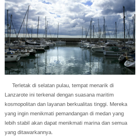
Terletak di selatan pulau, tempat menarik di
Lanzarote ini terkenal dengan suasana maritim
kosmopolitan dan layanan berkualitas tinggi. Mereka
yang ingin menikmati pemandangan di medan yang
lebih stabil akan dapat menikmati marina dan semua
yang ditawarkannya.