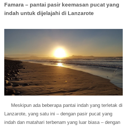
Famara – pantai pasir keemasan pucat yang
indah untuk dijelajahi di Lanzarote
Meskipun ada beberapa pantai indah yang terletak di
Lanzarote, yang satu ini – dengan pasir pucat yang
indah dan matahari terbenam yang luar biasa – dengan