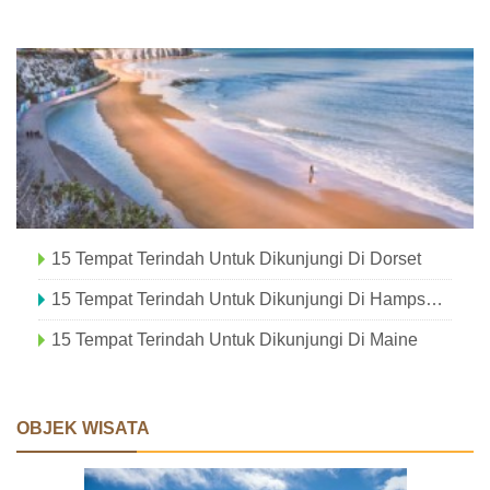
15 Tempat Terindah Untuk Dikunjungi Di Dorset
15 Tempat Terindah Untuk Dikunjungi Di Hampshire UK
15 Tempat Terindah Untuk Dikunjungi Di Maine
OBJEK WISATA