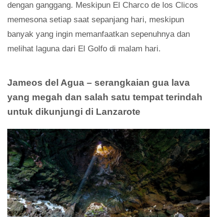
dengan ganggang. Meskipun El Charco de los Clicos
memesona setiap saat sepanjang hari, meskipun
banyak yang ingin memanfaatkan sepenuhnya dan
melihat laguna dari El Golfo di malam hari.
Jameos del Agua – serangkaian gua lava
yang megah dan salah satu tempat terindah
untuk dikunjungi di Lanzarote