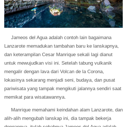
Jameos del Agua adalah contoh lain bagaimana
Lanzarote memadukan tambahan baru ke lanskapnya,
dan keterampilan Cesar Manrique sekali lagi dianut
untuk mewujudkan visi ini. Setelah tabung vulkanik
mengalir dengan lava dari Volcan de la Corona,
lokasinya sekarang menjadi seni, budaya, dan pusat
pariwisata yang tampak mengikuti jalannya sendiri saat
memikat para wisatawannya.
Manrique memahami keindahan alam Lanzarote, dan
alih-alih mengubah lanskap ini, dia tampak bekerja
dengannya, itulah sebabnya Jameos del Agua adalah