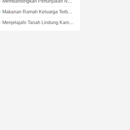
Membandingkan Pertunjukan Netflix 'Outer Banks' Dengan OBX Asli
Makanan Ramah Keluarga Terbaik Di Outer Banks
Menjelajahi Tanah Lindung Kami Di Tepi Luar