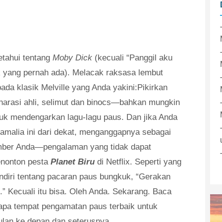
etahui tentang
Moby Dick
(kecuali “Panggil aku
k yang pernah ada). Melacak raksasa lembut
pada klasik Melville yang Anda yakini:Pikirkan
 narasi ahli, selimut dan binocs—bahkan mungkin
uk mendengarkan lagu-lagu paus. Dan jika Anda
malia ini dari dekat, menganggapnya sebagai
ember Anda—pengalaman yang tidak dapat
enonton pesta
Planet Biru
di Netflix. Seperti yang
endiri tentang pacaran paus bungkuk, “Gerakan
at.” Kecuali itu bisa. Oleh Anda. Sekarang. Baca
apa tempat pengamatan paus terbaik untuk
ulan ke depan dan seterusnya.