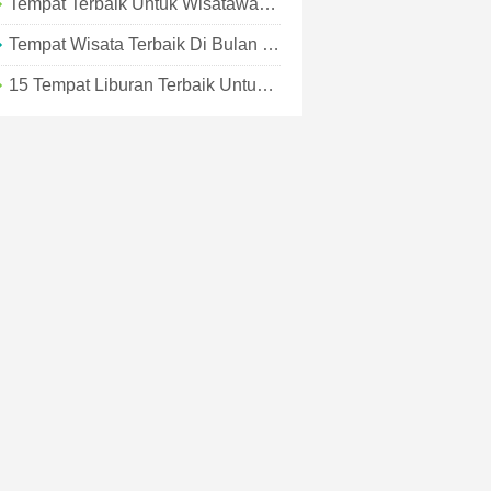
Tempat Terbaik Untuk Wisatawan Solo Musim Gugur Ini
Tempat Wisata Terbaik Di Bulan November
15 Tempat Liburan Terbaik Untuk Perjalanan Musim Panas Di AS