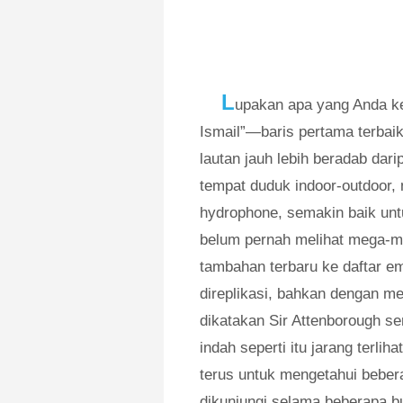
L
upakan apa yang Anda k
Ismail”—baris pertama terbai
lautan jauh lebih beradab dari
tempat duduk indoor-outdoor,
hydrophone, semakin baik unt
belum pernah melihat mega-ma
tambahan terbaru ke daftar 
direplikasi, bahkan dengan m
dikatakan Sir Attenborough s
indah seperti itu jarang terlih
terus untuk mengetahui beber
dikunjungi selama beberapa b